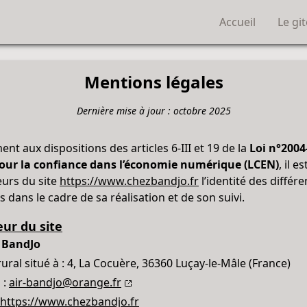
Accueil
Le git
Mentions légales
Dernière mise à jour : octobre 2025
t aux dispositions des articles 6-III et 19 de la
Loi n°2004
pour la confiance dans l’économie numérique (LCEN)
, il e
eurs du site
https://www.chezbandjo.fr
l’identité des différe
 dans le cadre de sa réalisation et de son suivi.
eur du site
 BandJo
rural situé à : 4, La Cocuère, 36360 Luçay-le-Mâle (France)
 :
air-bandjo@orange.fr
https://www.chezbandjo.fr