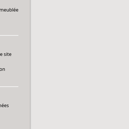
e meublée
e site
ion
nnées