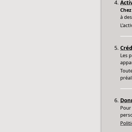
Acti
Chez
à des
L’act
Créd
Les p
appa
Toute
préal
Donn
Pour 
perso
Polit