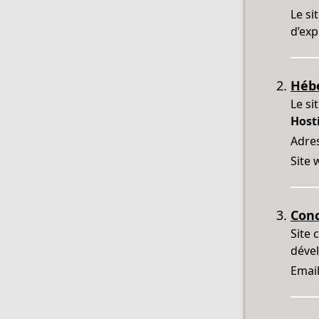
Le si
d’exp
Héb
Le si
Host
Adres
Site 
Con
Site 
déve
Email