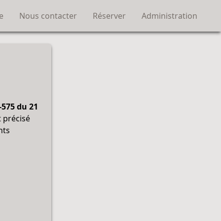
e
Nous contacter
Réserver
Administration
-575 du 21
st précisé
nts