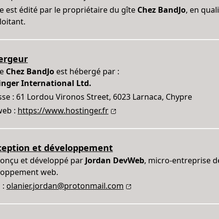
te est édité par le propriétaire du gîte
Chez BandJo
, en qual
loitant.
ergeur
te
Chez BandJo
est hébergé par :
inger International Ltd.
se : 61 Lordou Vironos Street, 6023 Larnaca, Chypre
web :
https://www.hostinger.fr
ception et développement
conçu et développé par
Jordan DevWeb
, micro-entreprise d
loppement web.
 :
olanier.jordan@protonmail.com