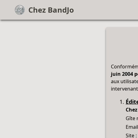
Chez BandJo
Conformémen
juin 2004 
aux utilisat
intervenants
Édit
Chez
Gîte 
Email
Site :